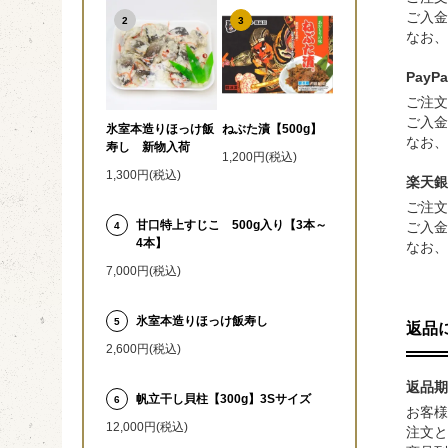
ご入金
2
3
なお、
PayP
ご注文
ご入金
氷室本造りほっけ飯
ねぶた漬【500g】
なお、
寿し 新物入荷
1,200円(税込)
1,300円(税込)
楽天銀
ご注文
甘口特上すじこ 500g入り【3本～
ご入金
4
4本】
なお、
7,000円(税込)
氷室本造りほっけ飯寿し
5
返品
2,600円(税込)
返品期
帆立干し貝柱【300g】3Sサイズ
6
お客様
12,000円(税込)
注文と