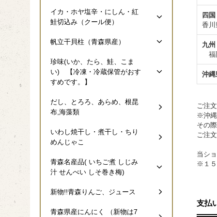
イカ・ホヤ塩辛・にしん・紅
四国
鮭切込み（クール便）
香川
帆立干貝柱（青森県産）
九州
福岡
珍味(いか、たら、鮭、こま
い) 【冷凍・冷蔵保管がおす
沖縄
すめです。】
だし、とろろ、あらめ、根昆
ご注文
布,海藻類
※沖縄
その際
いわし焼干し・煮干し・ちり
ご注文
めんじゃこ
当ショ
青森名産品( いちご煮 しじみ
※１５
汁 せんべい しそ巻き梅)
新物!!青森りんご、ジュース
支払
青森県産にんにく （新物は7