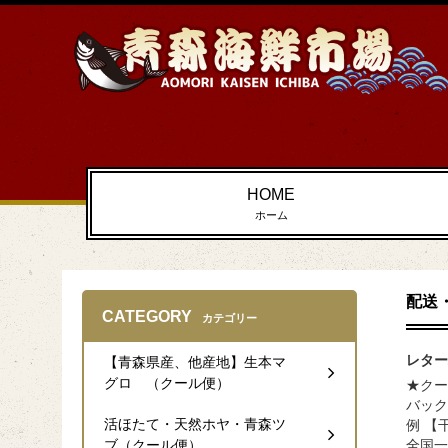
HOME
ホーム
配送
CATEGORY
カテゴリー
レター
【青森県産、他産地】生本マ
グロ （クール便）
★クー
バック
活ほたて・天然ホヤ・青森ツ
例 【
ブ（クール便）
全国一