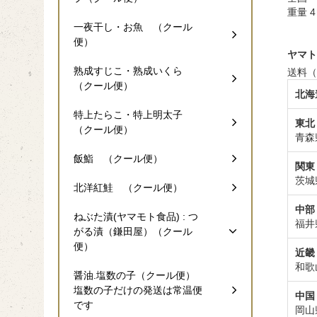
重量 
一夜干し・お魚 （クール
便）
ヤマト
熟成すじこ・熟成いくら
送料（
（クール便）
北海
特上たらこ・特上明太子
東北
（クール便）
青森
飯鮨 （クール便）
関東
茨城
北洋紅鮭 （クール便）
中部
ねぶた漬(ヤマモト食品) : つ
福井
がる漬（鎌田屋）（クール
便）
近畿
和歌
醤油.塩数の子（クール便）
塩数の子だけの発送は常温便
中国
です
岡山