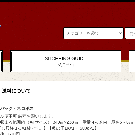
SHOPPING GUIDE
ご利用ガイド
・送料について
パック・ネコポス
ル便不可 厳守お願いします。
収まる範囲内（A4サイズ） 340㎜×238㎜ 重量 4㎏以内 厚さ5～6㎝
干し貝柱 1㎏×1袋です。】【数の子1K×1・ 500g×1】
律 600円