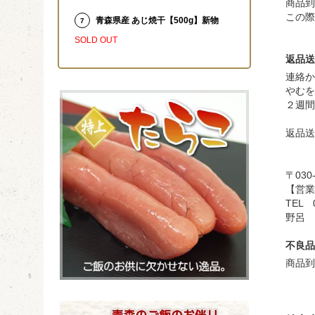
商品到
この際
青森県産 あじ焼干【500g】新物
7
SOLD OUT
返品送
連絡か
やむを
２週間
返品送
〒030
【営業時
TEL 0
野呂
不良品
商品到