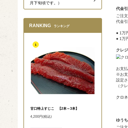
月下旬頃です。）
代金引
ご注文
代金引
RANKING
ランキング
● 1
● 1
1
クレジ
お支払
※お支
設定さ
（クレ
クロネ
甘口特上すじこ 【2本～3本】
4,200円(税込)
ゆうち
ご注文