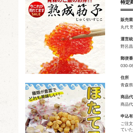
特定
販売業
丸代 
運営統
野呂
郵便番
030-0
住所
青森県
商品代
商品代
申込有
ご注文
てい